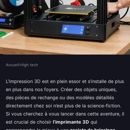
Accueil
›
High tech
HIGH TECH
Comment choisir une
L’impression 3D est en plein essor et s’installe de plus
en plus dans nos foyers. Créer des objets uniques,
imprimante 3D pour les projets
des pièces de rechange ou des modèles détaillés
de bricolage à domicile?
directement chez soi n’est plus de la science-fiction.
Si vous cherchez à vous lancer dans cette aventure, il
Lise
•
29 août 2024
•
6 min de lecture
est crucial de choisir
l’imprimante 3D
qui