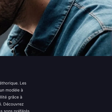
léthorique. Les
'un modèle à
lité grâce à
iré. Découvrez
s sons préférés