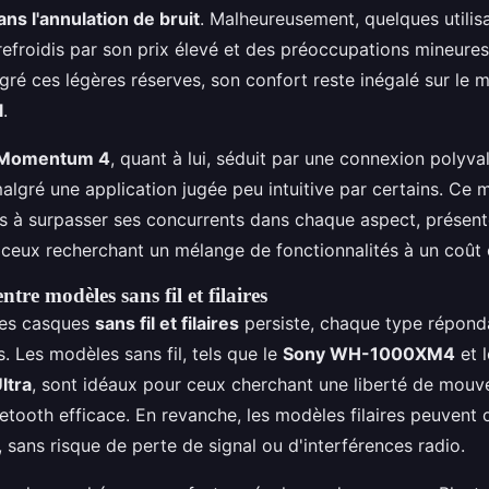
ans l'annulation de bruit
. Malheureusement, quelques utilis
refroidis par son prix élevé et des préoccupations mineures 
gré ces légères réserves, son confort reste inégalé sur le 
l
.
 Momentum 4
, quant à lui, séduit par une connexion polyva
malgré une application jugée peu intuitive par certains. Ce m
s à surpasser ses concurrents dans chaque aspect, présent
 ceux recherchant un mélange de fonctionnalités à un coût 
re modèles sans fil et filaires
les casques
sans fil et filaires
persiste, chaque type répond
s. Les modèles sans fil, tels que le
Sony WH-1000XM4
et 
ltra
, sont idéaux pour ceux cherchant une liberté de mou
etooth efficace. En revanche, les modèles filaires peuvent o
 sans risque de perte de signal ou d'interférences radio.