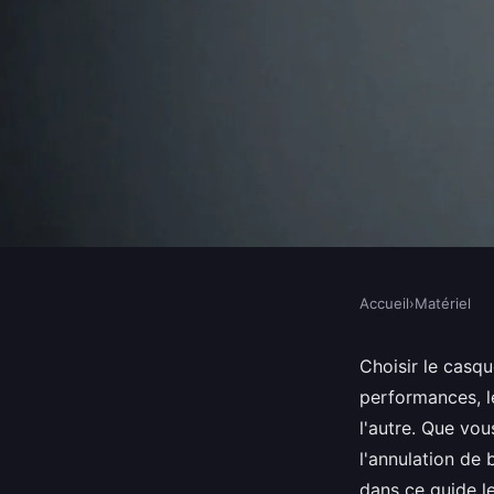
Accueil
›
Matériel
MATÉRIEL
Test casque audio : d
Choisir le casqu
performances, l
meilleurs modèles de
l'autre. Que vo
l'annulation de 
dans ce guide l