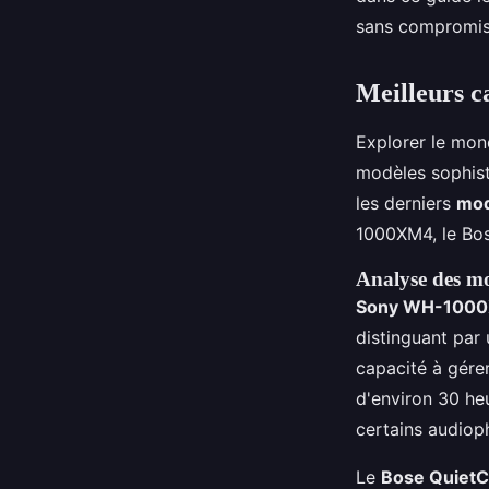
Lise
•
26 novembre 2024
•
9 min de lecture
sans compromis
Meilleurs c
Explorer le mo
modèles sophis
les derniers
mod
1000XM4, le Bos
Analyse des mo
Sony WH-100
distinguant par 
capacité à gére
d'environ 30 he
certains audioph
Le
Bose QuietC