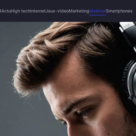
l
Actu
High tech
Internet
Jeux-video
Marketing
Matériel
Smartphones