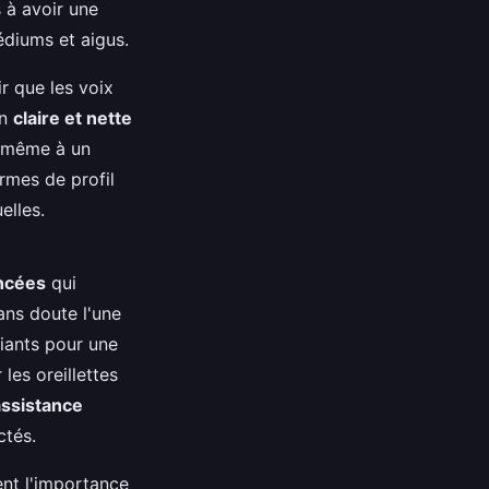
 à avoir une
médiums et aigus.
r que les voix
on
claire et nette
, même à un
rmes de profil
elles.
ancées
qui
ans doute l'une
biants pour une
les oreillettes
'assistance
ctés.
nt l'importance