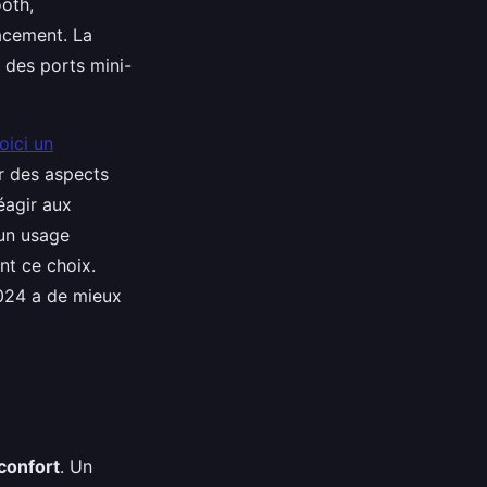
oth,
acement. La
 des ports mini-
oici un
ur des aspects
réagir aux
 un usage
nt ce choix.
2024 a de mieux
confort
. Un