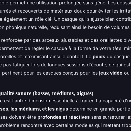
ble permet une utilisation prolongée sans gêne. Les couss
rrés et recouverts de matériaux doux pour éviter les irrita
e également un rôle clé. Un casque qui s'ajuste bien contri
ion phonique naturelle, réduisant ainsi le besoin de volumes
renforcée par des arceaux ajustables et des oreillettes pi
permettent de régler le casque à la forme de votre tête, min
 oreilles et maximisant ainsi le confort. Le
poids
du casque 
e pas fatiguer lors de longues sessions d'écoute, ce qui est
t pertinent pour les casques conçus pour les
jeux vidéo
ou 
qualité sonore (basses, médiums, aiguës)
e est l'autre dimension essentielle à traiter. La capacité d'
ses, les médiums, et les aigus
détermine en grande partie 
sses doivent être
profondes et réactives
sans sursaturer le
problème rencontré avec certains modèles qui mettent trop 