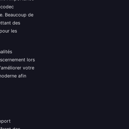
e codec
ore. Beaucoup de
ttant des
pour les
alités
iscernement lors
'améliorer votre
 moderne afin
apport