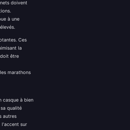
inets doivent
tions.
bue à une
 élevés.
votantes. Ces
imisant la
doit être
les marathons
un casque à bien
sa qualité
s autres
l'accent sur