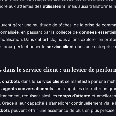
on de nourriture?
ndre aux attentes des
utilisateurs
, mais aussi transformer 
uvent gérer une multitude de tâches, de la prise de comm
sonnalisée, en passant par la collecte de
données
essentiel
 fidélisation. Dans cet article, nous allons explorer en pr
ls pour perfectionner le
service client
dans une entreprise d
 dans le service client : un levier de perfo
es
chatbots
dans le
service client
se manifeste par une mult
es
agents conversationnels
sont capables de traiter un gr
tanément, réduisant ainsi les
temps d’attente
et améliorant
. Grâce à leur capacité à s’améliorer continuellement via le
tbots
peuvent offrir une assistance de plus en plus précise 