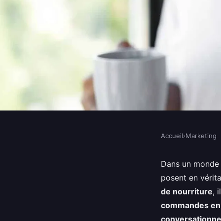
Accueil
›
Marketing
MARKETING
Comment utiliser les
Dans un monde 
posent en vérit
améliorer le service c
de nourriture
, 
commandes en 
conversationne