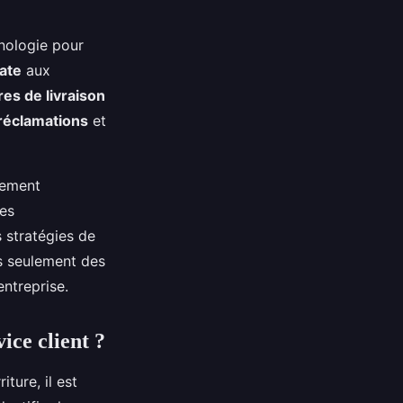
hnologie pour
ate
aux
res de livraison
réclamations
et
lement
les
 stratégies de
s seulement des
ntreprise.
ice client ?
ture, il est