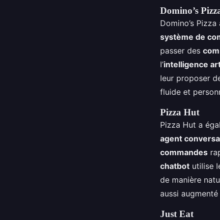
Domino’s Pizz
Domino’s Pizza a
système de c
passer des
com
l’
intelligence art
leur proposer 
fluide et perso
Pizza Hut
Pizza Hut a éga
agent conversa
commandes
rap
chatbot
utilise 
de manière natu
aussi augmenté
Just Eat