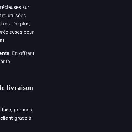
récieuses sur
re utilisées
fres. De plus,
récieuses pour
ent
.
ients
. En offrant
er la
de livraison
iture
, prenons
client
grâce à