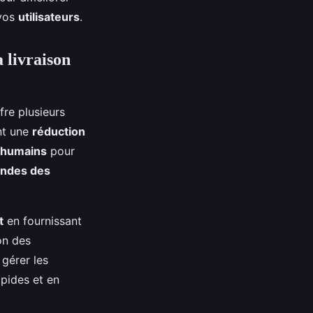
 vos
utilisateurs
.
a livraison
fre plusieurs
nt une
réduction
 humains
pour
ndes des
t
en fournissant
on des
 gérer les
apides et en