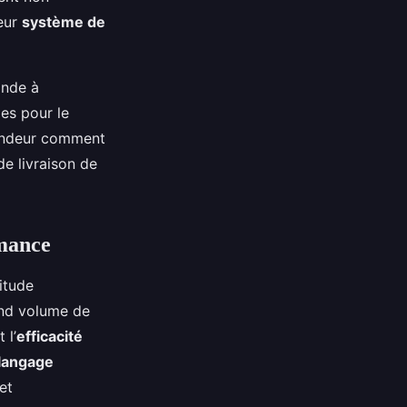
leur
système de
ande à
les pour le
ofondeur comment
e livraison de
rmance
itude
and volume de
 l’
efficacité
langage
et