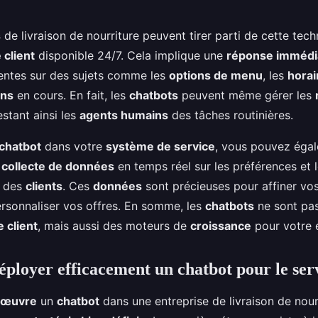
s
de livraison de nourriture peuvent tirer parti de cette tec
 client
disponible 24/7. Cela implique une
réponse immédi
entes sur des sujets comme les
options de menu
, les
horai
ons
en cours. En fait, les
chatbots
peuvent même gérer les
estant ainsi les
agents humains
des tâches routinières.
chatbot
dans votre
système de service
, vous pouvez éga
e
collecte de données
en temps réel sur les préférences et 
 des
clients
. Ces
données
sont précieuses pour affiner vos
rsonnaliser vos offres. En somme, les
chatbots
ne sont pa
e client
, mais aussi des moteurs de
croissance
pour votre e
loyer efficacement un chatbot pour le serv
 œuvre
un
chatbot
dans une entreprise de livraison de nourri