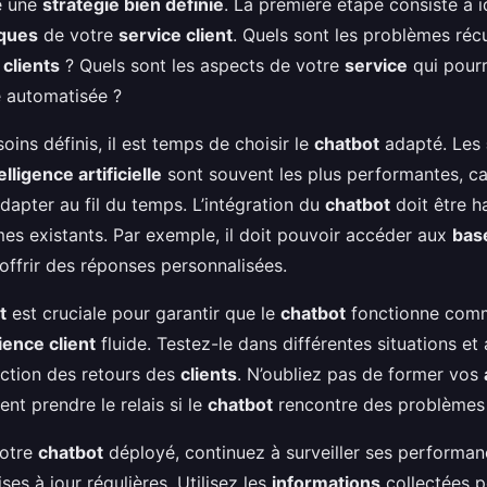
re une
stratégie bien définie
. La première étape consiste à id
iques
de votre
service client
. Quels sont les problèmes réc
s
clients
? Quels sont les aspects de votre
service
qui pourr
e automatisée ?
oins définis, il est temps de choisir le
chatbot
adapté. Les
lligence artificielle
sont souvent les plus performantes, ca
dapter au fil du temps. L’intégration du
chatbot
doit être 
es existants. Par exemple, il doit pouvoir accéder aux
bas
offrir des réponses personnalisées.
t
est cruciale pour garantir que le
chatbot
fonctionne comm
ence client
fluide. Testez-le dans différentes situations et
ction des retours des
clients
. N’oubliez pas de former vos
ent prendre le relais si le
chatbot
rencontre des problèmes
votre
chatbot
déployé, continuez à surveiller ses performan
ses à jour régulières. Utilisez les
informations
collectées p