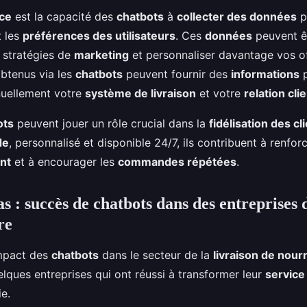
ce
est la capacité des
chatbots
à
collecter des données
p
 les
préférences des utilisateurs
. Ces
données
peuvent êt
s stratégies de
marketing
et personnaliser davantage vos of
btenus via les
chatbots
peuvent fournir des
informations
p
nuellement votre
système de livraison
et votre
relation cli
ots
peuvent jouer un rôle crucial dans la
fidélisation des cl
de
, personnalisé et disponible 24/7, ils contribuent à renforc
ent
et à encourager les
commandes répétées
.
s : succès de chatbots dans des entreprises 
re
’impact des
chatbots
dans le secteur de la
livraison de nourr
lques entreprises qui ont réussi à transformer leur
service 
e.