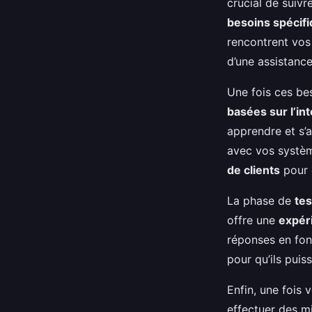
crucial de suiv
besoins spécif
rencontrent vo
d’une assistanc
Une fois ces bes
basées sur l’inte
apprendre et s’a
avec vos systèm
de clients
pour 
La phase de
tes
offre une
expéri
réponses en fon
pour qu’ils puiss
Enfin, une fois 
effectuer des mi