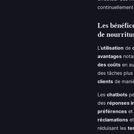
continuellement
Les bénéfice
de nourritu
L’
utilisation
de
avantages
notab
des coûts
en au
des tâches plu
clients
de manièr
Les
chatbots
pe
des
réponses i
préférences
et
réclamations
et
réduisant les
te