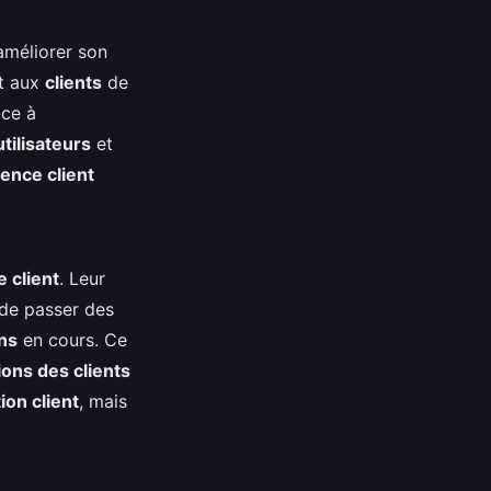
méliorer son
t aux
clients
de
âce à
utilisateurs
et
ence client
e client
. Leur
de passer des
ns
en cours. Ce
ons des clients
ion client
, mais