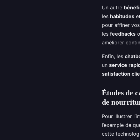
Un autre
bénéfi
les
habitudes
et
pour affiner vo
les
feedbacks
o
améliorer conti
Enfin, les
chatb
un
service rapi
satisfaction cli
Études de ca
de nourritu
Pour illustrer l
l’exemple de que
cette technologi