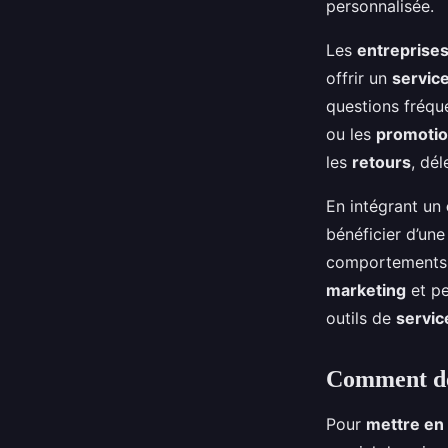
personnalisée.
Les
entreprise
offrir un
service
questions fréqu
ou les
promoti
les
retours
, dél
En intégrant un
bénéficier d’un
comportements
marketing
et pe
outils de
servic
Comment dép
Pour
mettre en