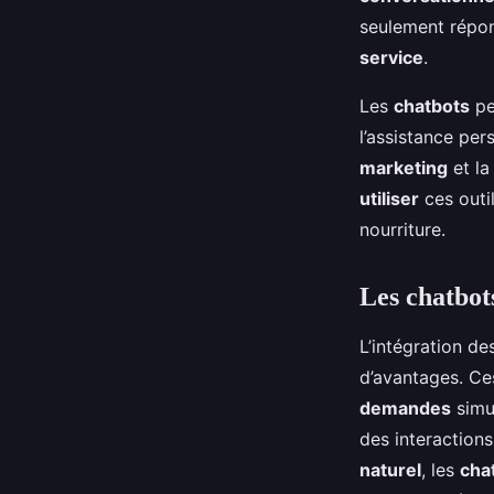
entreprise de livrais
seulement répo
service
.
Lise
•
29 août 2024
•
6 min de lecture
Les
chatbots
pe
l’assistance per
marketing
et la
utiliser
ces outi
nourriture.
Les chatbots
L’intégration d
d’avantages. C
demandes
simul
des interactions
naturel
, les
cha