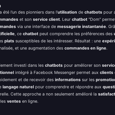
a
 été l’un des pionniers dans l’
utilisation
de
chatbots
pour a
ommandes
et son
service client
. Leur
chatbot
"Dom" perme
mandes
via une interface de
messagerie instantanée
. Gr
ificielle
, ce
chatbot
peut comprendre les préférences des
des
plats
susceptibles de les intéresser. Résultat : une
expéri
nnalisée, et une augmentation des
commandes en ligne
.
lement investi dans les
chatbots
pour améliorer son
servic
tionnel
intégré à Facebook Messenger permet aux
clients
idement et de recevoir des
informations
sur les
promotio
le
langage naturel
pour comprendre et répondre aux
questi
relle. Cette approche a non seulement amélioré la
satisfact
 les
ventes
en ligne.