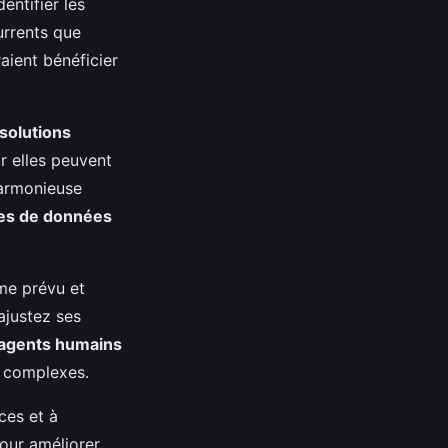
entifier les
urrents que
aient bénéficier
solutions
r elles peuvent
harmonieuse
es de données
e prévu et
 ajustez ses
agents humains
 complexes.
ces et à
our améliorer