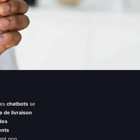
les
chatbots
se
e de livraison
des
ents
vent non