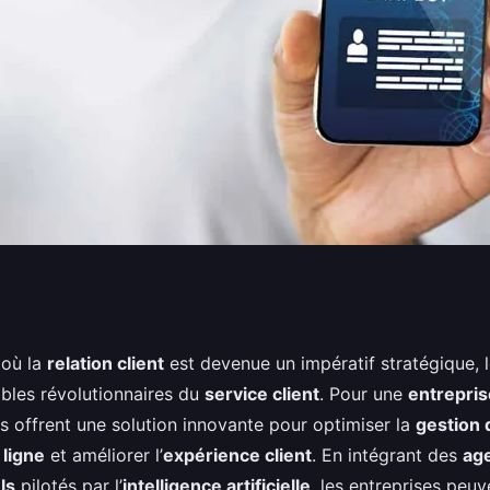
 chatbots pour
où la
relation client
est devenue un impératif stratégique, 
ables révolutionnaires du
service client
. Pour une
entrepris
lient dans une
ils offrent une solution innovante pour optimiser la
gestion 
ligne
et améliorer l’
expérience client
. En intégrant des
ag
ls
pilotés par l’
intelligence artificielle
, les entreprises peu