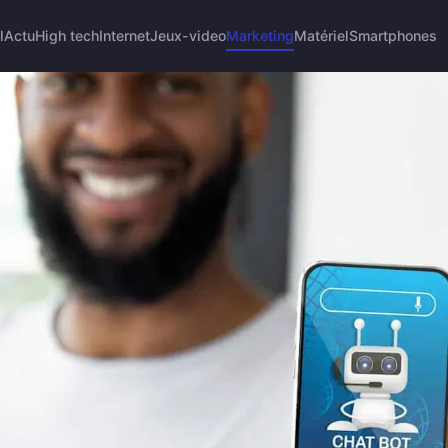
l
Actu
High tech
Internet
Jeux-video
Marketing
Matériel
Smartphones