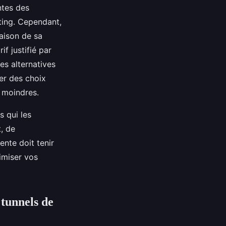
ntes des
eting. Cependant,
raison de sa
f justifié par
es alternatives
er des choix
s moindres.
s qui les
, de
vente doit tenir
imiser vos
 tunnels de