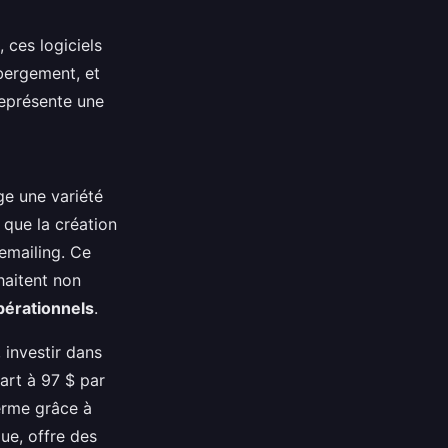
 ces logiciels
bergement, et
représente une
ge une variété
 que la création
emailing. Ce
haitent non
pérationnels
.
, investir dans
art à 97 $ par
terme grâce à
ue, offre des