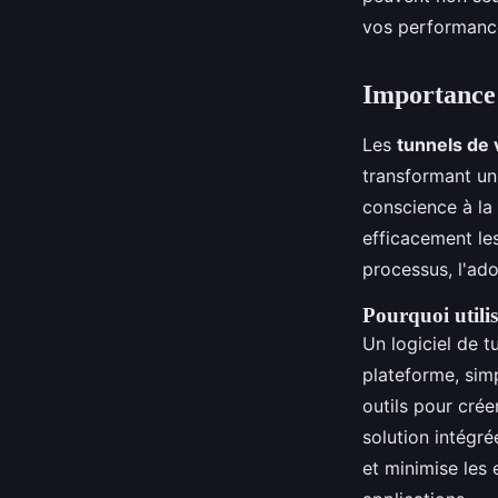
Lise
•
26 novembre 2024
•
6 min de lecture
vos performanc
Importance 
Les
tunnels de 
transformant un 
conscience à la
efficacement le
processus, l'ad
Pourquoi utilis
Un logiciel de t
plateforme, simp
outils pour crée
solution intégré
et minimise les 