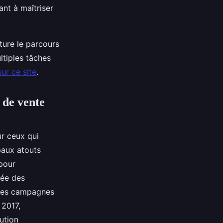
nt à maîtriser
ture le parcours
ltiples tâches
sur ce site
.
 de vente
r ceux qui
paux atouts
pour
iée des
n des campagnes
 2017,
ution