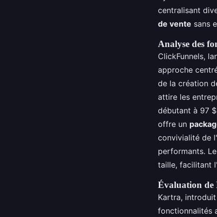
centralisant div
de vente
sans e
Analyse des fo
ClickFunnels, l
approche centrée
de la création d
attire les entre
débutant à 97 $
offre un
packag
convivialité de 
performants. Le
taille, facilita
Évaluation de K
Kartra, introdu
fonctionnalités 