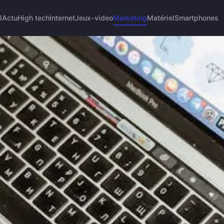
l
Actu
High tech
Internet
Jeux-video
Marketing
Matériel
Smartphones