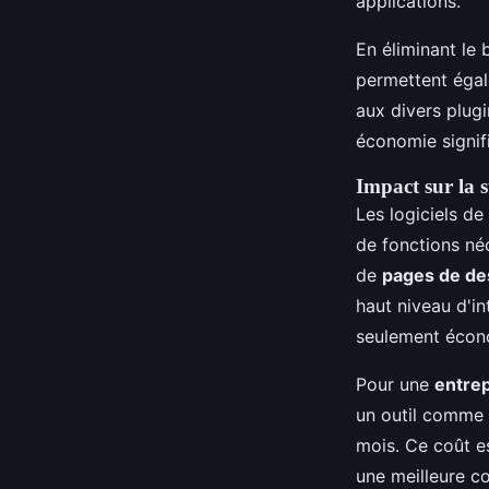
applications.
En éliminant le
permettent éga
aux divers plugi
économie signifi
Impact sur la s
Les logiciels d
de fonctions néc
de
pages de de
haut niveau d'i
seulement écono
Pour une
entrep
un outil comme C
mois. Ce coût es
une meilleure c