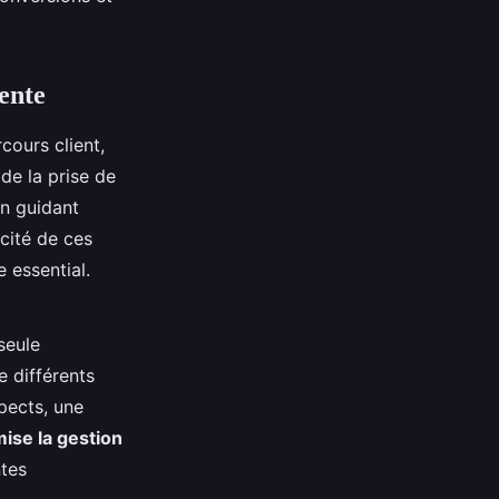
vente
cours client,
 de la prise de
en guidant
cité de ces
 essential.
seule
e différents
pects, une
mise la gestion
ntes