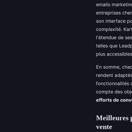
emails marketi
entreprises cher
son interface po
complexité. Kar
l'étendue de se
telles que Lead
plus accessibles
En somme, chacun
rendent adaptés 
fonctionnalités o
compte des obje
efforts de conv
Meilleures p
vente