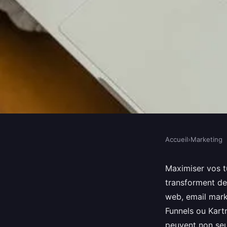
Accueil
›
Marketing
MARKETING
Les logiciels indispe
Maximiser vos tu
transforment de
maximiser vos tunnel
web, email marke
Funnels ou Kart
peuvent non seu