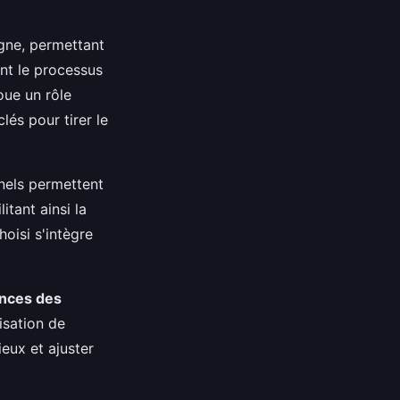
gne, permettant
ant le processus
oue un rôle
lés pour tirer le
nnels permettent
itant ainsi la
oisi s'intègre
ances des
isation de
ieux et ajuster