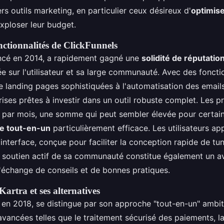
ers outils marketing, en particulier ceux désireux d'
optimise
xploser leur budget.
nctionnalités de ClickFunnels
ancé en 2014, a rapidement gagné une
solidité de réputatio
 sur l'utilisateur et sa large communauté. Avec des fonctio
e landing pages sophistiquées à l'automatisation des emails
prises prêtes à investir dans un outil robuste complet. Les pr
 par mois, une somme qui peut sembler élevée pour certain
e tout-en-un
particulièrement efficace. Les utilisateurs ap
l'interface, conçue pour faciliter la conception rapide de tu
 soutien actif de sa communauté constitue également un a
nt l'échange de conseils et de bonnes pratiques.
artra et ses alternatives
it en 2018, se distingue par son approche "tout-en-un" ambi
avancées telles que le traitement sécurisé des paiements, l